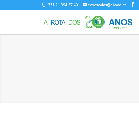
+351 21 394 27 40
ecoescolas@abaae.pt