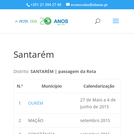
+351 21 394 27 40
ecoescolas@abaae.pt
Santarém
Distrito:
SANTARÉM
| passagem da Rota
N.º
Município
Calendarização
27 de Maio a 4 de
1
OURÉM
Junho de 2015
2
MAÇÃO
setembro 2015