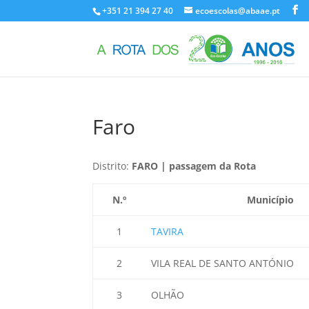
+351 21 394 27 40
ecoescolas@abaae.pt
Faro
Distrito:
FARO | passagem da Rota
N.º
Município
1
TAVIRA
2
VILA REAL DE SANTO ANTÓNIO
3
OLHÃO